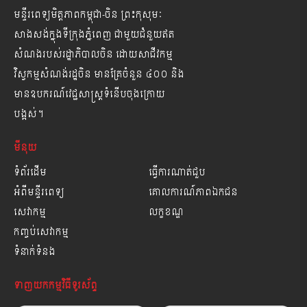
មន្ទីរពេទ្យមិត្តភាពកម្ពុជា-ចិន ព្រះកុសុមៈ
សាងសង់ក្នុងទីក្រុងភ្នំពេញ ជាមួយជំនួយឥត
សំណងរបស់រដ្ឋាភិបាលចិន ដោយសាជីវកម្ម
វិស្វកម្មសំណង់រដ្ឋចិន មានគ្រែចំនួន ៤០០ និង
មានឧបករណ៍វេជ្ជសាស្ត្រទំនើបចុងក្រោយ
បង្អស់។
មីនុយ
ទំព័រដើម
ធ្វើការណាត់ជួប
អំពីមន្ទីរពេទ្យ
គោលការណ៍ភាពឯកជន
សេវាកម្ម
លក្ខខណ្ឌ
កញ្ចប់សេវាកម្ម
ទំនាក់ទំនង
ទាញយកកម្មវិធីទូរស័ព្ទ