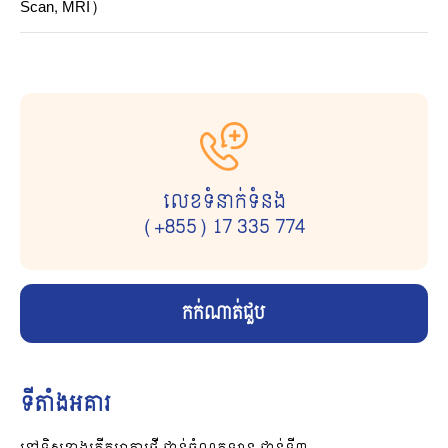
Scan, MRI)
លេខទំនាក់ទំនង
(+855) 17 335 774
កក់ណាត់ជួប
ទីតាំងអគារ