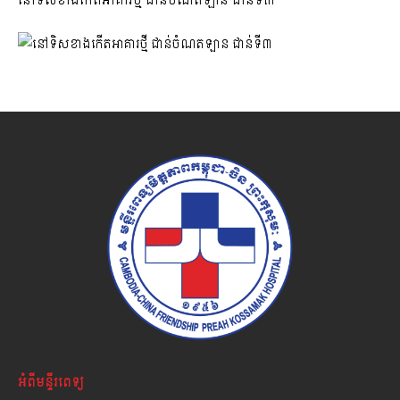
នៅទិសខាងកើតអាគារថ្មី ជាន់ចំណតឡាន ជាន់ទី៣
អំពីមន្ទីរពេទ្យ