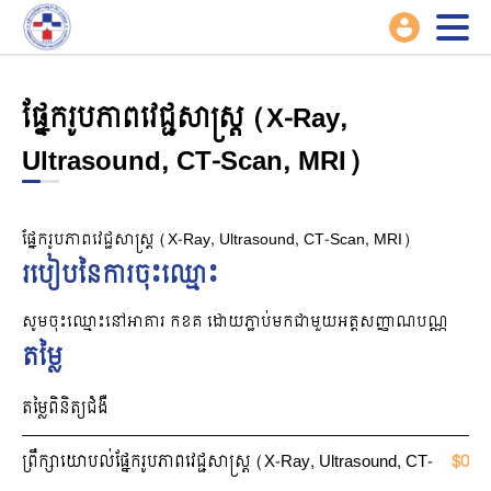
ផ្នែករូបភាពវេជ្ជសាស្ត្រ (X-Ray,
Ultrasound, CT-Scan, MRI)
ផ្នែករូបភាពវេជ្ជសាស្ត្រ (X-Ray, Ultrasound, CT-Scan, MRI)
របៀបនៃការចុះឈ្មោះ
សូមចុះឈ្មោះនៅអាគារ កខគ ដោយភ្ជាប់មកជាមួយអត្តសញ្ញាណបណ្ណ
តម្លៃ
តម្លៃពិនិត្យជំងឺ
ព្រឹក្សាយោបល់ផ្នែករូបភាពវេជ្ជសាស្ត្រ (X-Ray, Ultrasound, CT-
$0